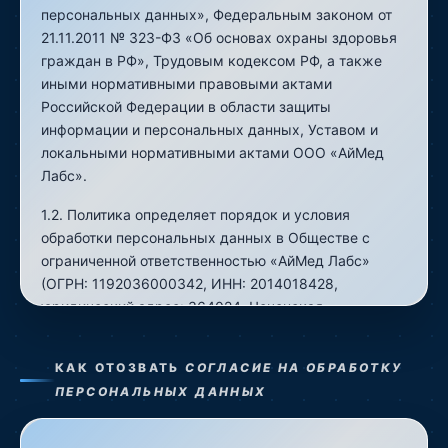
персональных данных», Федеральным законом от
21.11.2011 № 323-ФЗ «Об основах охраны здоровья
граждан в РФ», Трудовым кодексом РФ, а также
иными нормативными правовыми актами
Российской Федерации в области защиты
информации и персональных данных, Уставом и
локальными нормативными актами ООО «АйМед
Лабс».
1.2. Политика определяет порядок и условия
обработки персональных данных в Обществе с
ограниченной ответственностью «АйМед Лабс»
(ОГРН: 1192036000342, ИНН: 2014018428,
юридический адрес: 364024, Чеченская
Республика, г. Грозный, ул. им. С. Ш. Лорсанова, зд.
25А, офис 213) (далее - Оператор), а также
КАК ОТОЗВАТЬ
СОГЛАСИЕ НА ОБРАБОТКУ
устанавливает процедуры, направленные на
ПЕРСОНАЛЬНЫХ ДАННЫХ
предотвращение и выявление нарушений
законодательства Российской Федерации в сфере
персональных данных, и меры по обеспечению