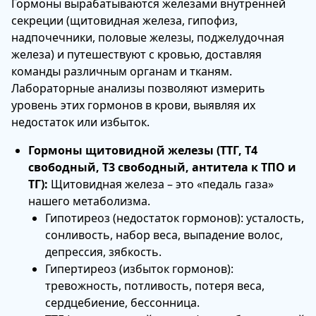
Гормоны вырабатываются железами внутренней
секреции (щитовидная железа, гипофиз,
надпочечники, половые железы, поджелудочная
железа) и путешествуют с кровью, доставляя
команды различным органам и тканям.
Лабораторные анализы позволяют измерить
уровень этих гормонов в крови, выявляя их
недостаток или избыток.
Гормоны щитовидной железы (ТТГ, Т4
свободный, Т3 свободный, антитела к ТПО и
ТГ):
Щитовидная железа – это «педаль газа»
нашего метаболизма.
Гипотиреоз (недостаток гормонов): усталость,
сонливость, набор веса, выпадение волос,
депрессия, зябкость.
Гипертиреоз (избыток гормонов):
тревожность, потливость, потеря веса,
сердцебиение, бессонница.